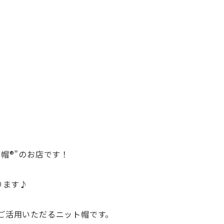
®︎”
のお店です！
ります♪
ご活用いただるニット帽です。