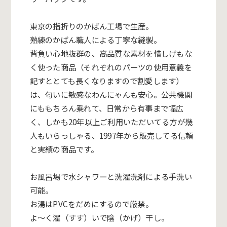
東京の指折りのかばん工場で生産。
熟練のかばん職人による丁寧な縫製。
背負い心地抜群の、高品質な素材を惜しげもな
く使った商品（それ
ぞれのパーツの使用意義を
記すととても長くなりますので割愛しま
す）
は、匂いに敏感なわんにゃんも安心。公共機関
にももちろん乗
れて、日常から有事まで幅広
く、しかも20年以上ご利用いただい
てる方が幾
人もいらっしゃる、1997年から販売してる信頼
と実
績の商品です。
お風呂場で水シャワーと洗濯洗剤による手洗い
可能。
お湯はPVCをだめにするので厳禁。
よ～く濯（すす）いで陰（かげ）干し。